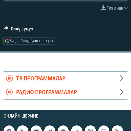
ОНЛАЙН ШЕРИНЕ
ЭЖЕ-СИҢДИЛЕР
Түз линк
АЗАТТЫК+
ЫҢГАЙСЫЗ СУРООЛОР
Бөлүшүңүз
Бизди Google'дан табыңыз
ЭЕ/АРнун бардык сайттары
ТВ ПРОГРАММАЛАР
РАДИО ПРОГРАММАЛАР
ОНЛАЙН ШЕРИНЕ