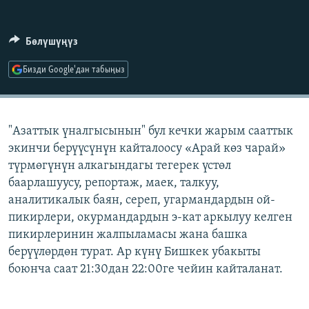
ОНЛАЙН ШЕРИНЕ
ЭЖЕ-СИҢДИЛЕР
АЗАТТЫК+
Бөлүшүңүз
ЫҢГАЙСЫЗ СУРООЛОР
Бизди Google'дан табыңыз
ЭЕ/АРнун бардык сайттары
"Азаттык үналгысынын" бул кечки жарым сааттык
экинчи берүүсүнүн кайталоосу «Арай көз чарай»
түрмөгүнүн алкагындагы тегерек үстөл
баарлашуусу, репортаж, маек, талкуу,
аналитикалык баян, сереп, угармандардын ой-
пикирлери, окурмандардын э-кат аркылуу келген
пикирлеринин жалпыламасы жана башка
берүүлөрдөн турат. Ар күнү Бишкек убакыты
боюнча саат 21:30дан 22:00ге чейин кайталанат.