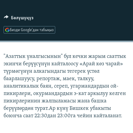
ОНЛАЙН ШЕРИНЕ
ЭЖЕ-СИҢДИЛЕР
АЗАТТЫК+
Бөлүшүңүз
ЫҢГАЙСЫЗ СУРООЛОР
Бизди Google'дан табыңыз
ЭЕ/АРнун бардык сайттары
"Азаттык үналгысынын" бул кечки жарым сааттык
экинчи берүүсүнүн кайталоосу «Арай көз чарай»
түрмөгүнүн алкагындагы тегерек үстөл
баарлашуусу, репортаж, маек, талкуу,
аналитикалык баян, сереп, угармандардын ой-
пикирлери, окурмандардын э-кат аркылуу келген
пикирлеринин жалпыламасы жана башка
берүүлөрдөн турат.Ар күнү Бишкек убакыты
боюнча саат 22:30дан 23:00га чейин кайталанат.