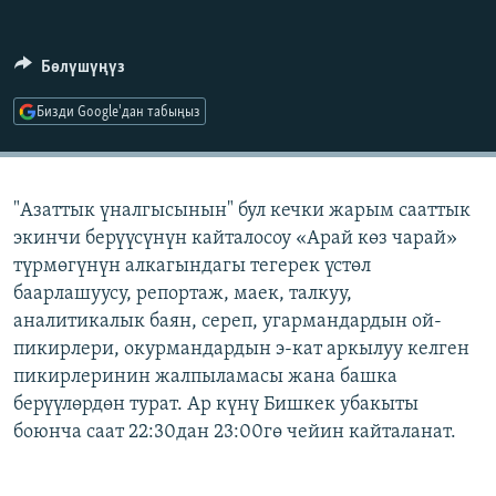
ОНЛАЙН ШЕРИНЕ
ЭЖЕ-СИҢДИЛЕР
АЗАТТЫК+
Бөлүшүңүз
ЫҢГАЙСЫЗ СУРООЛОР
Бизди Google'дан табыңыз
ЭЕ/АРнун бардык сайттары
"Азаттык үналгысынын" бул кечки жарым сааттык
экинчи берүүсүнүн кайталосоу «Арай көз чарай»
түрмөгүнүн алкагындагы тегерек үстөл
баарлашуусу, репортаж, маек, талкуу,
аналитикалык баян, сереп, угармандардын ой-
пикирлери, окурмандардын э-кат аркылуу келген
пикирлеринин жалпыламасы жана башка
берүүлөрдөн турат. Ар күнү Бишкек убакыты
боюнча саат 22:30дан 23:00гө чейин кайталанат.