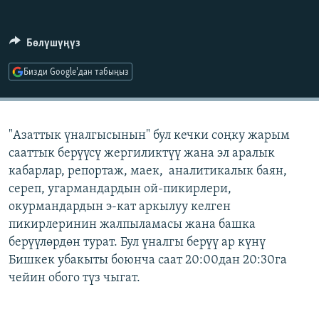
ОНЛАЙН ШЕРИНЕ
ЭЖЕ-СИҢДИЛЕР
АЗАТТЫК+
Бөлүшүңүз
ЫҢГАЙСЫЗ СУРООЛОР
Бизди Google'дан табыңыз
ЭЕ/АРнун бардык сайттары
"Азаттык үналгысынын" бул кечки соңку жарым
сааттык берүүсү жергиликтүү жана эл аралык
кабарлар, репортаж, маек, аналитикалык баян,
сереп, угармандардын ой-пикирлери,
окурмандардын э-кат аркылуу келген
пикирлеринин жалпыламасы жана башка
берүүлөрдөн турат. Бул үналгы берүү ар күнү
Бишкек убакыты боюнча саат 20:00дан 20:30га
чейин обого түз чыгат.