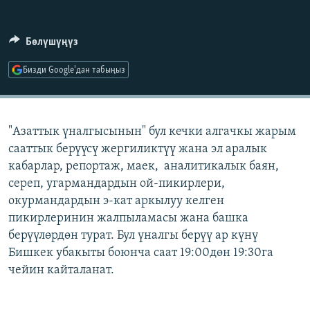
ОНЛАЙН ШЕРИНЕ
ЭЖЕ-СИҢДИЛЕР
АЗАТТЫК+
Бөлүшүңүз
ЫҢГАЙСЫЗ СУРООЛОР
Бизди Google'дан табыңыз
ЭЕ/АРнун бардык сайттары
"Азаттык үналгысынын" бул кечки алгачкы жарым
сааттык берүүсү жергиликтүү жана эл аралык
кабарлар, репортаж, маек, аналитикалык баян,
сереп, угармандардын ой-пикирлери,
окурмандардын э-кат аркылуу келген
пикирлеринин жалпыламасы жана башка
берүүлөрдөн турат. Бул үналгы берүү ар күнү
Бишкек убакыты боюнча саат 19:00дөн 19:30га
чейин кайталанат.