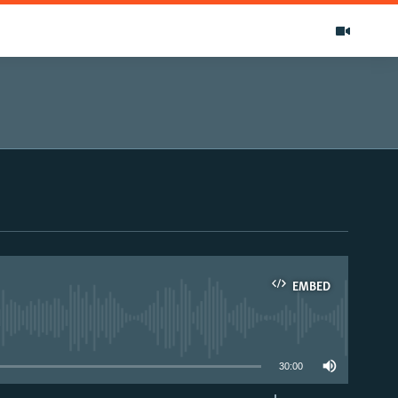
EMBED
able
30:00