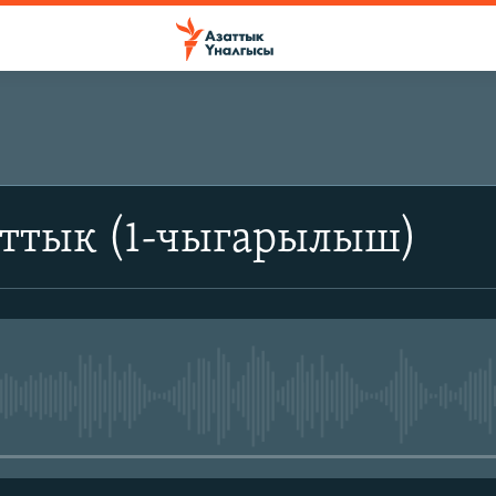
аттык (1-чыгарылыш)
No media source currently avail