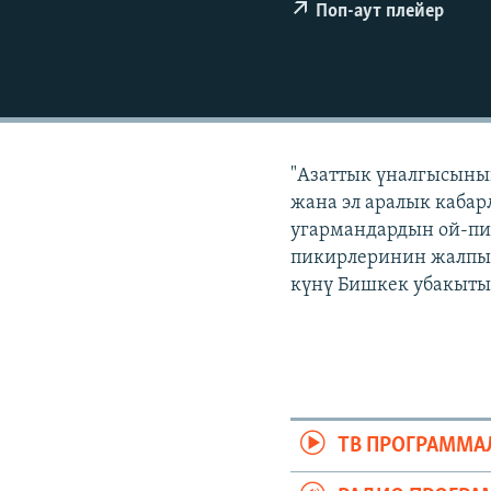
ЭЖЕ-СИҢДИЛЕР
Поп-аут плейер
АЗАТТЫК+
ЫҢГАЙСЫЗ СУРООЛОР
"Азаттык үналгысынын
жана эл аралык кабар
угармандардын ой-пи
пикирлеринин жалпыла
күнү Бишкек убакыты б
ТВ ПРОГРАММА