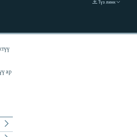
Түз линк
EMBED
ктүү
үү ар