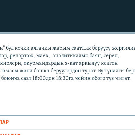
" бул кечки алгачкы жарым сааттык берүүсү жергили
лар, репортаж, маек, аналитикалык баян, сереп,
кирлери, окурмандардын э-кат аркылуу келген
масы жана башка берүүлөрдөн турат. Бул үналгы бер
оюнча саат 18:00ден 18:30га чейин обого түз чыгат.
ЛАР