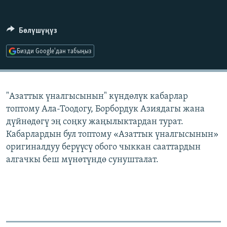
ОНЛАЙН ШЕРИНЕ
ЭЖЕ-СИҢДИЛЕР
АЗАТТЫК+
Бөлүшүңүз
ЫҢГАЙСЫЗ СУРООЛОР
Бизди Google'дан табыңыз
ЭЕ/АРнун бардык сайттары
"Азаттык үналгысынын" күндөлүк кабарлар
топтому Ала-Тоодогу, Борбордук Азиядагы жана
дүйнөдөгү эң соңку жаңылыктардан турат.
Кабарлардын бул топтому «Азаттык үналгысынын»
оригиналдуу берүүсү обого чыккан сааттардын
алгачкы беш мүнөтүндө сунушталат.