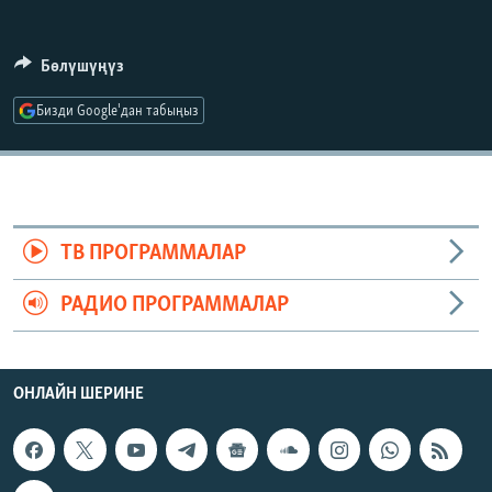
ОНЛАЙН ШЕРИНЕ
ЭЖЕ-СИҢДИЛЕР
АЗАТТЫК+
Бөлүшүңүз
ЫҢГАЙСЫЗ СУРООЛОР
Бизди Google'дан табыңыз
ЭЕ/АРнун бардык сайттары
ТВ ПРОГРАММАЛАР
РАДИО ПРОГРАММАЛАР
ОНЛАЙН ШЕРИНЕ