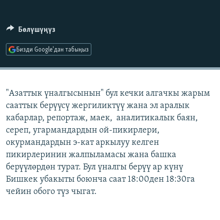
ОНЛАЙН ШЕРИНЕ
ЭЖЕ-СИҢДИЛЕР
АЗАТТЫК+
Бөлүшүңүз
ЫҢГАЙСЫЗ СУРООЛОР
Бизди Google'дан табыңыз
ЭЕ/АРнун бардык сайттары
"Азаттык үналгысынын" бул кечки алгачкы жарым
сааттык берүүсү жергиликтүү жана эл аралык
кабарлар, репортаж, маек, аналитикалык баян,
сереп, угармандардын ой-пикирлери,
окурмандардын э-кат аркылуу келген
пикирлеринин жалпыламасы жана башка
берүүлөрдөн турат. Бул үналгы берүү ар күнү
Бишкек убакыты боюнча саат 18:00ден 18:30га
чейин обого түз чыгат.