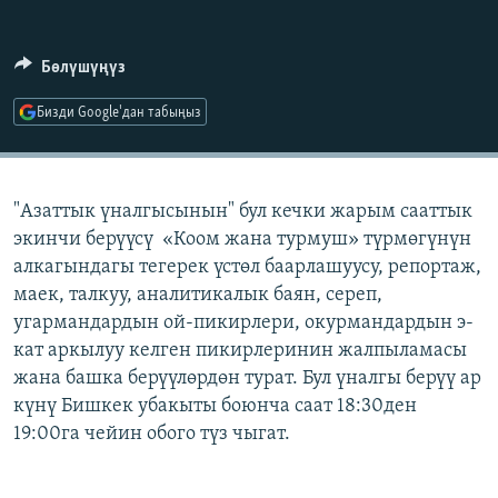
ОНЛАЙН ШЕРИНЕ
ЭЖЕ-СИҢДИЛЕР
АЗАТТЫК+
Бөлүшүңүз
ЫҢГАЙСЫЗ СУРООЛОР
Бизди Google'дан табыңыз
ЭЕ/АРнун бардык сайттары
"Азаттык үналгысынын" бул кечки жарым сааттык
экинчи берүүсү «Коом жана турмуш» түрмөгүнүн
алкагындагы тегерек үстөл баарлашуусу, репортаж,
маек, талкуу, аналитикалык баян, сереп,
угармандардын ой-пикирлери, окурмандардын э-
кат аркылуу келген пикирлеринин жалпыламасы
жана башка берүүлөрдөн турат. Бул үналгы берүү ар
күнү Бишкек убакыты боюнча саат 18:30ден
19:00га чейин обого түз чыгат.