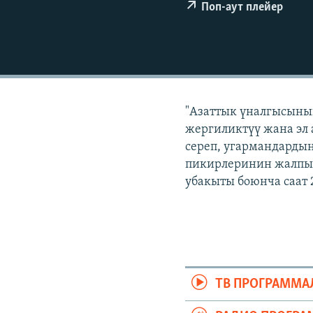
ЭЖЕ-СИҢДИЛЕР
Поп-аут плейер
АЗАТТЫК+
ЫҢГАЙСЫЗ СУРООЛОР
"Азаттык үналгысынын
жергиликтүү жана эл 
сереп, угармандардын
пикирлеринин жалпыл
убакыты боюнча саат 
ТВ ПРОГРАММА