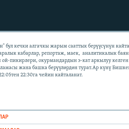
" бул кечки алгачкы жарым сааттык берүүсүнүн кайт
аралык кабарлар, репортаж, маек, аналитикалык баян
 ой-пикирлери, окурмандардын э-кат аркылуу келген
амасы жана башка берүүлөрдөн турат.Ар күнү Бишке
22:05тен 22:30га чейин кайталанат.
ЛАР