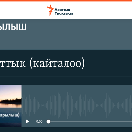
РЫЛЫШ
ттык (кайталоо)
No media source currently avail
0:00