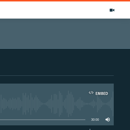
EMBED
able
30:00