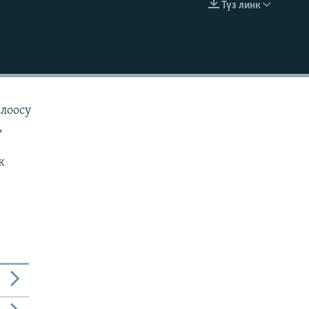
Түз линк
EMBED
алоосу
,
к