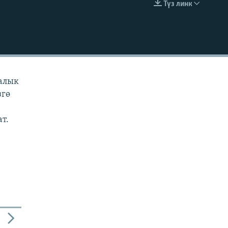
Түз линк
EMBED
ралык
згө
ат.