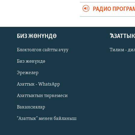
РАДИО ПРОГРА
БИЗ ЖӨНҮНДӨ
"АЗАТТЫ
Блоктолгон сайтты ачуу
Тилим - ди
Биз жөнүндө
Русский
Эрежелер
Азаттык - WhatsApp
ОНЛАЙН ШЕРИНЕ
Азаттыктын тиркемеси
Вакансиялар
"Азаттык" менен байланыш
ЭЕ/АРнун бардык сайттары