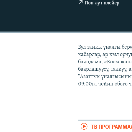
ЭЖЕ-СИҢДИЛЕР
Поп-аут плейер
АЗАТТЫК+
ЫҢГАЙСЫЗ СУРООЛОР
Бул таңкы үналгы бер
кабарлар, ар кыл орчу
баяндама, «Коом жана
баарлашуусу, талкуу, 
"Азаттык үналгысынын
09:00га чейин обого 
ТВ ПРОГРАММА