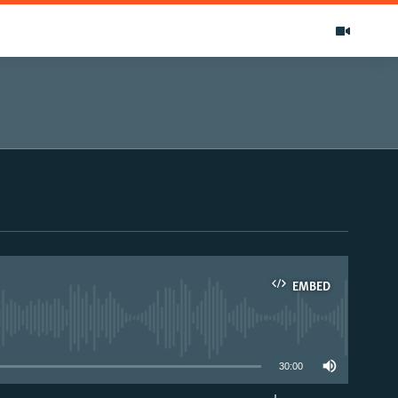
EMBED
able
30:00