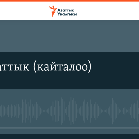
ттык (кайталоо)
No media source currently avail