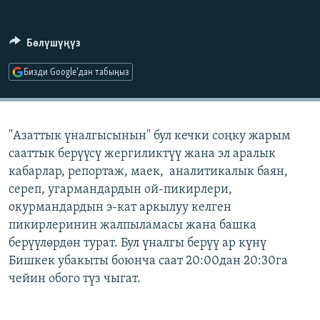
ОНЛАЙН ШЕРИНЕ
ЭЖЕ-СИҢДИЛЕР
АЗАТТЫК+
Бөлүшүңүз
ЫҢГАЙСЫЗ СУРООЛОР
Бизди Google'дан табыңыз
ЭЕ/АРнун бардык сайттары
"Азаттык үналгысынын" бул кечки соңку жарым
сааттык берүүсү жергиликтүү жана эл аралык
кабарлар, репортаж, маек, аналитикалык баян,
сереп, угармандардын ой-пикирлери,
окурмандардын э-кат аркылуу келген
пикирлеринин жалпыламасы жана башка
берүүлөрдөн турат. Бул үналгы берүү ар күнү
Бишкек убакыты боюнча саат 20:00дан 20:30га
чейин обого түз чыгат.