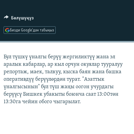
ОНЛАЙН ШЕРИНЕ
ЭЖЕ-СИҢДИЛЕР
АЗАТТЫК+
Бөлүшүңүз
ЫҢГАЙСЫЗ СУРООЛОР
Бизди Google'дан табыңыз
ЭЕ/АРнун бардык сайттары
Бул түшкү үналгы берүү жергиликтүү жана эл
аралык кабарлар, ар кыл орчун окуялар тууралуу
репортаж, маек, талкуу, кыска баян жана башка
оперативдүү берүүлөрдөн турат. "Азаттык
үналгысынын" бул түш жаңы оогон учурдагы
берүүсү Бишкек убакыты боюнча саат 13:00төн
13:30га чейин обого чыгарылат.