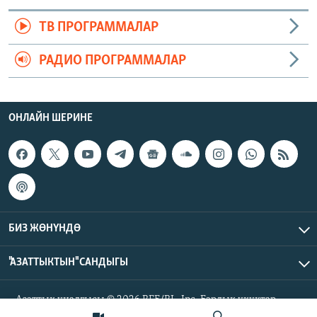
ТВ ПРОГРАММАЛАР
РАДИО ПРОГРАММАЛАР
ОНЛАЙН ШЕРИНЕ
БИЗ ЖӨНҮНДӨ
"АЗАТТЫКТЫН" САНДЫГЫ
Азаттык үналгысы © 2026 RFE/RL, Inc. Бардык укуктар
корголгон.