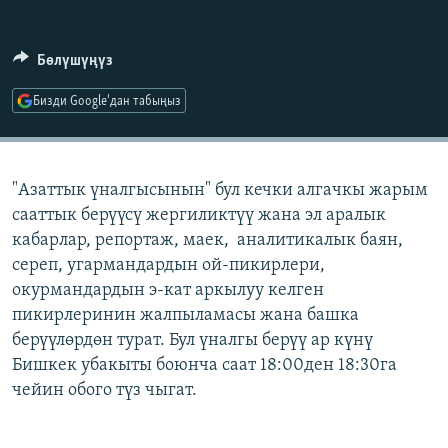
ОНЛАЙН ШЕРИНЕ
ЭЖЕ-СИҢДИЛЕР
АЗАТТЫК+
Бөлүшүңүз
ЫҢГАЙСЫЗ СУРООЛОР
Бизди Google'дан табыңыз
ЭЕ/АРнун бардык сайттары
"Азаттык үналгысынын" бул кечки алгачкы жарым
сааттык берүүсү жергиликтүү жана эл аралык
кабарлар, репортаж, маек, аналитикалык баян,
сереп, угармандардын ой-пикирлери,
окурмандардын э-кат аркылуу келген
пикирлеринин жалпыламасы жана башка
берүүлөрдөн турат. Бул үналгы берүү ар күнү
Бишкек убакыты боюнча саат 18:00ден 18:30га
чейин обого түз чыгат.