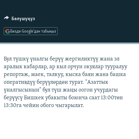
ОНЛАЙН ШЕРИНЕ
ЭЖЕ-СИҢДИЛЕР
АЗАТТЫК+
Бөлүшүңүз
ЫҢГАЙСЫЗ СУРООЛОР
Бизди Google'дан табыңыз
ЭЕ/АРнун бардык сайттары
Бул түшкү үналгы берүү жергиликтүү жана эл
аралык кабарлар, ар кыл орчун окуялар тууралуу
репортаж, маек, талкуу, кыска баян жана башка
оперативдүү берүүлөрдөн турат. "Азаттык
үналгысынын" бул түш жаңы оогон учурдагы
берүүсү Бишкек убакыты боюнча саат 13:00төн
13:30га чейин обого чыгарылат.