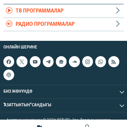
ТВ ПРОГРАММАЛАР
РАДИО ПРОГРАММАЛАР
ОНЛАЙН ШЕРИНЕ
БИЗ ЖӨНҮНДӨ
"АЗАТТЫКТЫН" САНДЫГЫ
Азаттык үналгысы © 2026 RFE/RL, Inc. Бардык укуктар
корголгон.