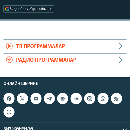
ОНЛАЙН ШЕРИНЕ
ЭЖЕ-СИҢДИЛЕР
Бизди Google'дан табыңыз
АЗАТТЫК+
ЫҢГАЙСЫЗ СУРООЛОР
ЭЕ/АРнун бардык сайттары
ТВ ПРОГРАММАЛАР
РАДИО ПРОГРАММАЛАР
ОНЛАЙН ШЕРИНЕ
БИЗ ЖӨНҮНДӨ