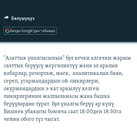
ОНЛАЙН ШЕРИНЕ
ЭЖЕ-СИҢДИЛЕР
АЗАТТЫК+
Бөлүшүңүз
ЫҢГАЙСЫЗ СУРООЛОР
Бизди Google'дан табыңыз
ЭЕ/АРнун бардык сайттары
"Азаттык үналгысынын" бул кечки алгачкы жарым
сааттык берүүсү жергиликтүү жана эл аралык
кабарлар, репортаж, маек, аналитикалык баян,
сереп, угармандардын ой-пикирлери,
окурмандардын э-кат аркылуу келген
пикирлеринин жалпыламасы жана башка
берүүлөрдөн турат. Бул үналгы берүү ар күнү
Бишкек убакыты боюнча саат 18:00ден 18:30га
чейин обого түз чыгат.