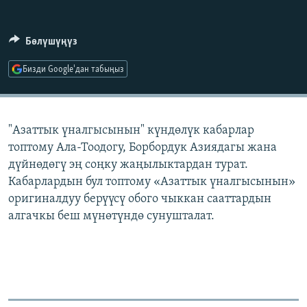
ОНЛАЙН ШЕРИНЕ
ЭЖЕ-СИҢДИЛЕР
АЗАТТЫК+
Бөлүшүңүз
ЫҢГАЙСЫЗ СУРООЛОР
Бизди Google'дан табыңыз
ЭЕ/АРнун бардык сайттары
"Азаттык үналгысынын" күндөлүк кабарлар
топтому Ала-Тоодогу, Борбордук Азиядагы жана
дүйнөдөгү эң соңку жаңылыктардан турат.
Кабарлардын бул топтому «Азаттык үналгысынын»
оригиналдуу берүүсү обого чыккан сааттардын
алгачкы беш мүнөтүндө сунушталат.