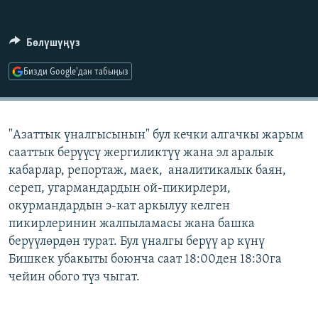
ОНЛАЙН ШЕРИНЕ
ЭЖЕ-СИҢДИЛЕР
АЗАТТЫК+
Бөлүшүңүз
ЫҢГАЙСЫЗ СУРООЛОР
Бизди Google'дан табыңыз
ЭЕ/АРнун бардык сайттары
"Азаттык үналгысынын" бул кечки алгачкы жарым
сааттык берүүсү жергиликтүү жана эл аралык
кабарлар, репортаж, маек, аналитикалык баян,
сереп, угармандардын ой-пикирлери,
окурмандардын э-кат аркылуу келген
пикирлеринин жалпыламасы жана башка
берүүлөрдөн турат. Бул үналгы берүү ар күнү
Бишкек убакыты боюнча саат 18:00ден 18:30га
чейин обого түз чыгат.