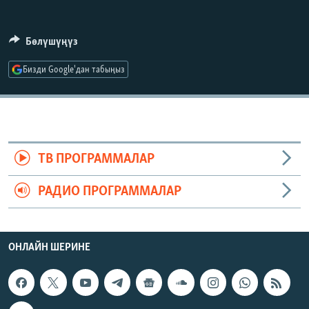
ОНЛАЙН ШЕРИНЕ
ЭЖЕ-СИҢДИЛЕР
АЗАТТЫК+
Бөлүшүңүз
ЫҢГАЙСЫЗ СУРООЛОР
Бизди Google'дан табыңыз
ЭЕ/АРнун бардык сайттары
ТВ ПРОГРАММАЛАР
РАДИО ПРОГРАММАЛАР
ОНЛАЙН ШЕРИНЕ