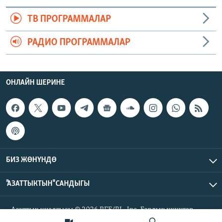
ТВ ПРОГРАММАЛАР
РАДИО ПРОГРАММАЛАР
ОНЛАЙН ШЕРИНЕ
БИЗ ЖӨНҮНДӨ
"АЗАТТЫКТЫН" САНДЫГЫ
Азаттык үналгысы © 2026 RFE/RL, Inc. Бардык укуктар
корголгон.