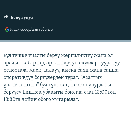
ОНЛАЙН ШЕРИНЕ
ЭЖЕ-СИҢДИЛЕР
АЗАТТЫК+
Бөлүшүңүз
ЫҢГАЙСЫЗ СУРООЛОР
Бизди Google'дан табыңыз
ЭЕ/АРнун бардык сайттары
Бул түшкү үналгы берүү жергиликтүү жана эл
аралык кабарлар, ар кыл орчун окуялар тууралуу
репортаж, маек, талкуу, кыска баян жана башка
оперативдүү берүүлөрдөн турат. "Азаттык
үналгысынын" бул түш жаңы оогон учурдагы
берүүсү Бишкек убакыты боюнча саат 13:00төн
13:30га чейин обого чыгарылат.