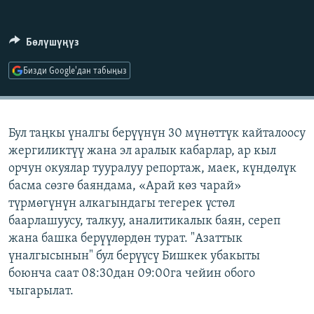
ОНЛАЙН ШЕРИНЕ
ЭЖЕ-СИҢДИЛЕР
АЗАТТЫК+
Бөлүшүңүз
ЫҢГАЙСЫЗ СУРООЛОР
Бизди Google'дан табыңыз
ЭЕ/АРнун бардык сайттары
Бул таңкы үналгы берүүнүн 30 мүнөттүк кайталоосу
жергиликтүү жана эл аралык кабарлар, ар кыл
орчун окуялар тууралуу репортаж, маек, күндөлүк
басма сөзгө баяндама, «Арай көз чарай»
түрмөгүнүн алкагындагы тегерек үстөл
баарлашуусу, талкуу, аналитикалык баян, сереп
жана башка берүүлөрдөн турат. "Азаттык
үналгысынын" бул берүүсү Бишкек убакыты
боюнча саат 08:30дан 09:00га чейин обого
чыгарылат.