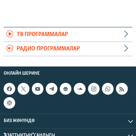
ТВ ПРОГРАММАЛАР
РАДИО ПРОГРАММАЛАР
ОНЛАЙН ШЕРИНЕ
БИЗ ЖӨНҮНДӨ
"АЗАТТЫКТЫН" САНДЫГЫ