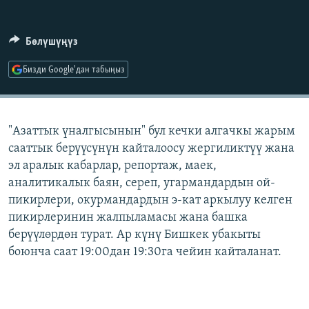
ОНЛАЙН ШЕРИНЕ
ЭЖЕ-СИҢДИЛЕР
АЗАТТЫК+
Бөлүшүңүз
ЫҢГАЙСЫЗ СУРООЛОР
Бизди Google'дан табыңыз
ЭЕ/АРнун бардык сайттары
"Азаттык үналгысынын" бул кечки алгачкы жарым
сааттык берүүсүнүн кайталоосу жергиликтүү жана
эл аралык кабарлар, репортаж, маек,
аналитикалык баян, сереп, угармандардын ой-
пикирлери, окурмандардын э-кат аркылуу келген
пикирлеринин жалпыламасы жана башка
берүүлөрдөн турат. Ар күнү Бишкек убакыты
боюнча саат 19:00дан 19:30га чейин кайталанат.