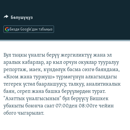
ОНЛАЙН ШЕРИНЕ
ЭЖЕ-СИҢДИЛЕР
АЗАТТЫК+
Бөлүшүңүз
ЫҢГАЙСЫЗ СУРООЛОР
Бизди Google'дан табыңыз
ЭЕ/АРнун бардык сайттары
Бул таңкы үналгы берүү жергиликтүү жана эл
аралык кабарлар, ар кыл орчун окуялар тууралуу
репортаж, маек, күндөлүк басма сөзгө баяндама,
«Коом жана турмуш» түрмөгүнүн алкагындагы
тегерек үстөл баарлашуусу, талкуу, аналитикалык
баян, сереп жана башка берүүлөрдөн турат.
"Азаттык үналгысынын" бул берүүсү Бишкек
убакыты боюнча саат 07:00ден 08:00ге чейин
обого чыгарылат.