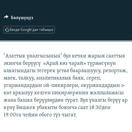
ОНЛАЙН ШЕРИНЕ
ЭЖЕ-СИҢДИЛЕР
АЗАТТЫК+
Бөлүшүңүз
ЫҢГАЙСЫЗ СУРООЛОР
Бизди Google'дан табыңыз
ЭЕ/АРнун бардык сайттары
"Азаттык үналгысынын" бул кечки жарым сааттык
экинчи берүүсү «Арай көз чарай» түрмөгүнүн
алкагындагы тегерек үстөл баарлашуусу, репортаж,
маек, талкуу, аналитикалык баян, сереп,
угармандардын ой-пикирлери, окурмандардын э-
кат аркылуу келген пикирлеринин жалпыламасы
жана башка берүүлөрдөн турат. Бул үналгы берүү ар
күнү Бишкек убакыты боюнча саат 18:30ден
19:00га чейин обого түз чыгат.