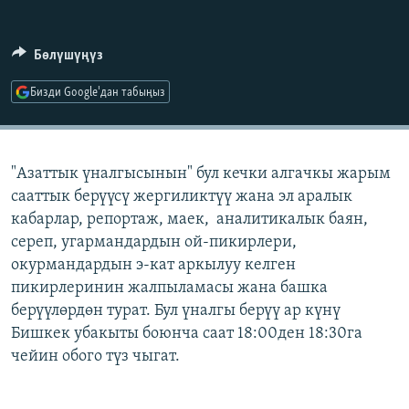
ОНЛАЙН ШЕРИНЕ
ЭЖЕ-СИҢДИЛЕР
АЗАТТЫК+
Бөлүшүңүз
ЫҢГАЙСЫЗ СУРООЛОР
Бизди Google'дан табыңыз
ЭЕ/АРнун бардык сайттары
"Азаттык үналгысынын" бул кечки алгачкы жарым
сааттык берүүсү жергиликтүү жана эл аралык
кабарлар, репортаж, маек, аналитикалык баян,
сереп, угармандардын ой-пикирлери,
окурмандардын э-кат аркылуу келген
пикирлеринин жалпыламасы жана башка
берүүлөрдөн турат. Бул үналгы берүү ар күнү
Бишкек убакыты боюнча саат 18:00ден 18:30га
чейин обого түз чыгат.