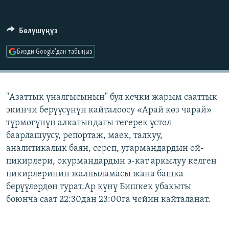
ОНЛАЙН ШЕРИНЕ
ЭЖЕ-СИҢДИЛЕР
АЗАТТЫК+
Бөлүшүңүз
ЫҢГАЙСЫЗ СУРООЛОР
Бизди Google'дан табыңыз
ЭЕ/АРнун бардык сайттары
"Азаттык үналгысынын" бул кечки жарым сааттык
экинчи берүүсүнүн кайталоосу «Арай көз чарай»
түрмөгүнүн алкагындагы тегерек үстөл
баарлашуусу, репортаж, маек, талкуу,
аналитикалык баян, сереп, угармандардын ой-
пикирлери, окурмандардын э-кат аркылуу келген
пикирлеринин жалпыламасы жана башка
берүүлөрдөн турат.Ар күнү Бишкек убакыты
боюнча саат 22:30дан 23:00га чейин кайталанат.