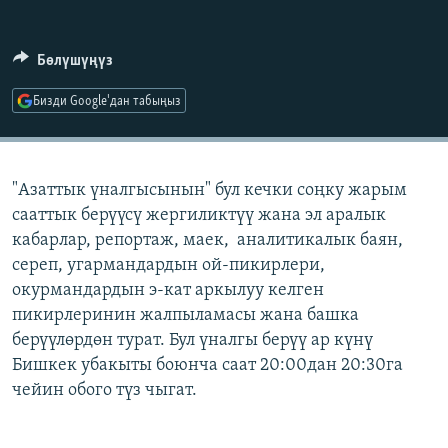
ОНЛАЙН ШЕРИНЕ
ЭЖЕ-СИҢДИЛЕР
АЗАТТЫК+
Бөлүшүңүз
ЫҢГАЙСЫЗ СУРООЛОР
Бизди Google'дан табыңыз
ЭЕ/АРнун бардык сайттары
"Азаттык үналгысынын" бул кечки соңку жарым
сааттык берүүсү жергиликтүү жана эл аралык
кабарлар, репортаж, маек, аналитикалык баян,
сереп, угармандардын ой-пикирлери,
окурмандардын э-кат аркылуу келген
пикирлеринин жалпыламасы жана башка
берүүлөрдөн турат. Бул үналгы берүү ар күнү
Бишкек убакыты боюнча саат 20:00дан 20:30га
чейин обого түз чыгат.