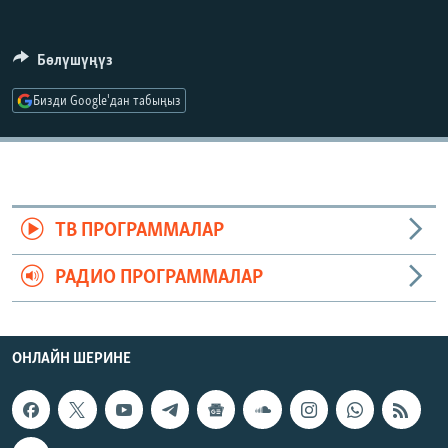
ОНЛАЙН ШЕРИНЕ
ЭЖЕ-СИҢДИЛЕР
АЗАТТЫК+
Бөлүшүңүз
ЫҢГАЙСЫЗ СУРООЛОР
Бизди Google'дан табыңыз
ЭЕ/АРнун бардык сайттары
ТВ ПРОГРАММАЛАР
РАДИО ПРОГРАММАЛАР
ОНЛАЙН ШЕРИНЕ