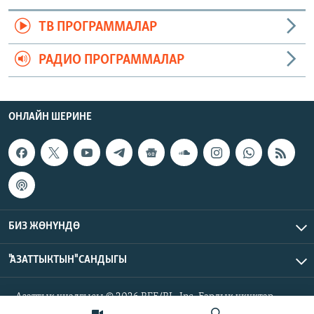
ТВ ПРОГРАММАЛАР
РАДИО ПРОГРАММАЛАР
ОНЛАЙН ШЕРИНЕ
БИЗ ЖӨНҮНДӨ
"АЗАТТЫКТЫН" САНДЫГЫ
Азаттык үналгысы © 2026 RFE/RL, Inc. Бардык укуктар
корголгон.