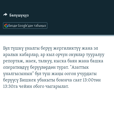
ОНЛАЙН ШЕРИНЕ
ЭЖЕ-СИҢДИЛЕР
АЗАТТЫК+
Бөлүшүңүз
ЫҢГАЙСЫЗ СУРООЛОР
Бизди Google'дан табыңыз
ЭЕ/АРнун бардык сайттары
Бул түшкү үналгы берүү жергиликтүү жана эл
аралык кабарлар, ар кыл орчун окуялар тууралуу
репортаж, маек, талкуу, кыска баян жана башка
оперативдүү берүүлөрдөн турат. "Азаттык
үналгысынын" бул түш жаңы оогон учурдагы
берүүсү Бишкек убакыты боюнча саат 13:00төн
13:30га чейин обого чыгарылат.