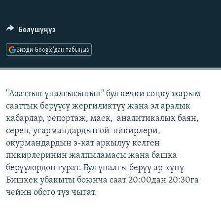
ОНЛАЙН ШЕРИНЕ
ЭЖЕ-СИҢДИЛЕР
АЗАТТЫК+
Бөлүшүңүз
ЫҢГАЙСЫЗ СУРООЛОР
Бизди Google'дан табыңыз
ЭЕ/АРнун бардык сайттары
"Азаттык үналгысынын" бул кечки соңку жарым
сааттык берүүсү жергиликтүү жана эл аралык
кабарлар, репортаж, маек, аналитикалык баян,
сереп, угармандардын ой-пикирлери,
окурмандардын э-кат аркылуу келген
пикирлеринин жалпыламасы жана башка
берүүлөрдөн турат. Бул үналгы берүү ар күнү
Бишкек убакыты боюнча саат 20:00дан 20:30га
чейин обого түз чыгат.