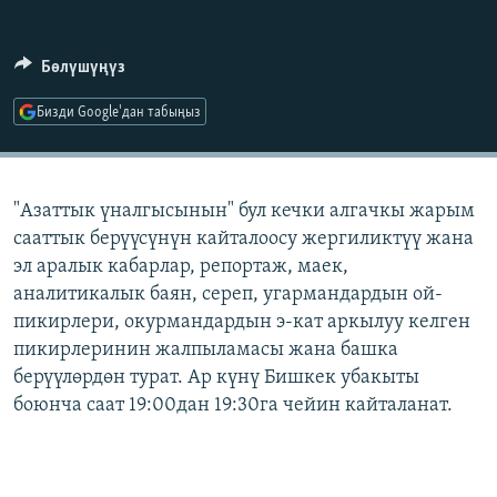
ОНЛАЙН ШЕРИНЕ
ЭЖЕ-СИҢДИЛЕР
АЗАТТЫК+
Бөлүшүңүз
ЫҢГАЙСЫЗ СУРООЛОР
Бизди Google'дан табыңыз
ЭЕ/АРнун бардык сайттары
"Азаттык үналгысынын" бул кечки алгачкы жарым
сааттык берүүсүнүн кайталоосу жергиликтүү жана
эл аралык кабарлар, репортаж, маек,
аналитикалык баян, сереп, угармандардын ой-
пикирлери, окурмандардын э-кат аркылуу келген
пикирлеринин жалпыламасы жана башка
берүүлөрдөн турат. Ар күнү Бишкек убакыты
боюнча саат 19:00дан 19:30га чейин кайталанат.