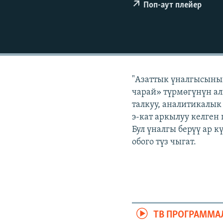
ЭЖЕ-СИҢДИЛЕР
Поп-аут плейер
АЗАТТЫК+
ЫҢГАЙСЫЗ СУРООЛОР
"Азаттык үналгысынын
чарай» түрмөгүнүн ал
талкуу, аналитикалык
э-кат аркылуу келген
Бул үналгы берүү ар 
обого түз чыгат.
ТВ ПРОГРАММА