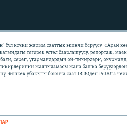
" бул кечки жарым сааттык экинчи берүүсү «Арай кө
кагындагы тегерек үстөл баарлашуусу, репортаж, маек
 баян, сереп, угармандардын ой-пикирлери, окурман
 пикирлеринин жалпыламасы жана башка берүүлөрдөн 
күнү Бишкек убакыты боюнча саат 18:30ден 19:00га чей
ЛАР