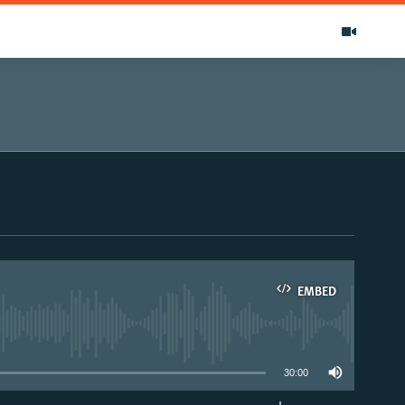
EMBED
able
30:00