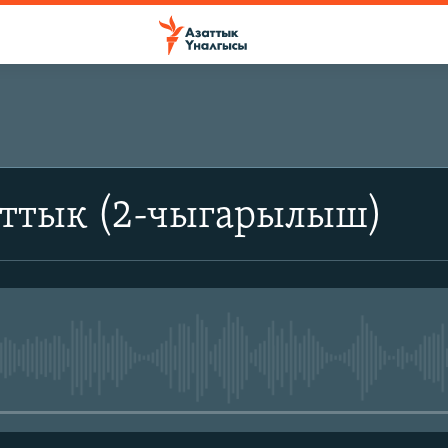
аттык (2-чыгарылыш)
No media source currently avail