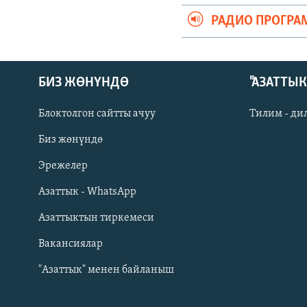
РАДИО ПРОГРА
БИЗ ЖӨНҮНДӨ
"АЗАТТЫ
Блоктолгон сайтты ачуу
Тилим - ди
Биз жөнүндө
Русский
Эрежелер
Азаттык - WhatsApp
ОНЛАЙН ШЕРИНЕ
Азаттыктын тиркемеси
Вакансиялар
"Азаттык" менен байланыш
ЭЕ/АРнун бардык сайттары