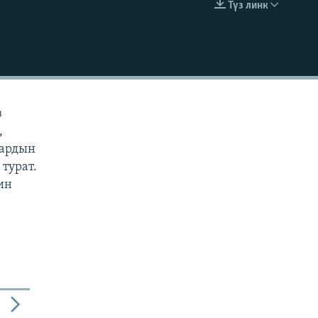
Түз линк
EMBED
з
,
дардын
турат.
ин