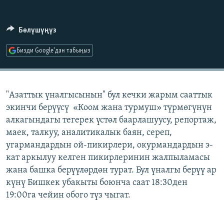
ОНЛАЙН ШЕРИНЕ
ЭЖЕ-СИҢДИЛЕР
АЗАТТЫК+
Бөлүшүңүз
ЫҢГАЙСЫЗ СУРООЛОР
Бизди Google'дан табыңыз
ЭЕ/АРнун бардык сайттары
"Азаттык үналгысынын" бул кечки жарым сааттык
экинчи берүүсү «Коом жана турмуш» түрмөгүнүн
алкагындагы тегерек үстөл баарлашуусу, репортаж,
маек, талкуу, аналитикалык баян, сереп,
угармандардын ой-пикирлери, окурмандардын э-
кат аркылуу келген пикирлеринин жалпыламасы
жана башка берүүлөрдөн турат. Бул үналгы берүү ар
күнү Бишкек убакыты боюнча саат 18:30ден
19:00га чейин обого түз чыгат.