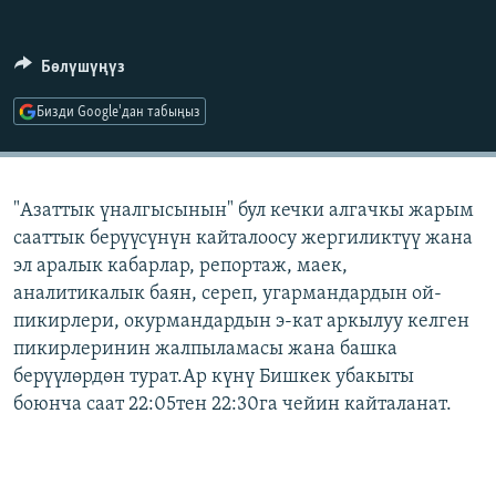
ОНЛАЙН ШЕРИНЕ
ЭЖЕ-СИҢДИЛЕР
АЗАТТЫК+
Бөлүшүңүз
ЫҢГАЙСЫЗ СУРООЛОР
Бизди Google'дан табыңыз
ЭЕ/АРнун бардык сайттары
"Азаттык үналгысынын" бул кечки алгачкы жарым
сааттык берүүсүнүн кайталоосу жергиликтүү жана
эл аралык кабарлар, репортаж, маек,
аналитикалык баян, сереп, угармандардын ой-
пикирлери, окурмандардын э-кат аркылуу келген
пикирлеринин жалпыламасы жана башка
берүүлөрдөн турат.Ар күнү Бишкек убакыты
боюнча саат 22:05тен 22:30га чейин кайталанат.