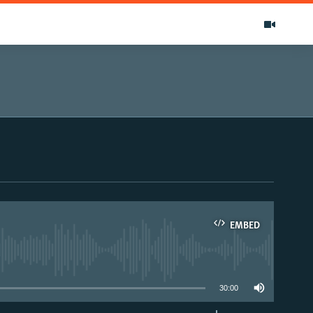
EMBED
able
30:00