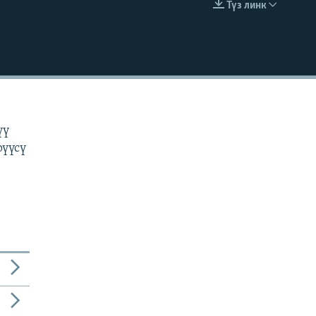
Түз линк
EMBED
н
үү
рүүсү