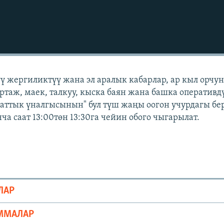
үү жергиликтүү жана эл аралык кабарлар, ар кыл орчу
ортаж, маек, талкуу, кыска баян жана башка оперативд
Азаттык үналгысынын" бул түш жаңы оогон учурдагы бе
а саат 13:00төн 13:30га чейин обого чыгарылат.
ЛАР
ММАЛАР