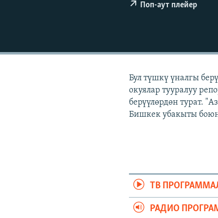
ЭЖЕ-СИҢДИЛЕР
Поп-аут плейер
АЗАТТЫК+
ЫҢГАЙСЫЗ СУРООЛОР
Бул түшкү үналгы бер
окуялар тууралуу реп
берүүлөрдөн турат. "
Бишкек убакыты боюнч
ТВ ПРОГРАММА
РАДИО ПРОГРА