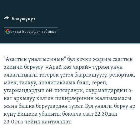
ОНЛАЙН ШЕРИНЕ
ЭЖЕ-СИҢДИЛЕР
АЗАТТЫК+
Бөлүшүңүз
ЫҢГАЙСЫЗ СУРООЛОР
Бизди Google'дан табыңыз
ЭЕ/АРнун бардык сайттары
"Азаттык үналгысынын" бул кечки жарым сааттык
экинчи берүүсү «Арай көз чарай» түрмөгүнүн
алкагындагы тегерек үстөл баарлашуусу, репортаж,
маек, талкуу, аналитикалык баян, сереп,
угармандардын ой-пикирлери, окурмандардын э-
кат аркылуу келген пикирлеринин жалпыламасы
жана башка берүүлөрдөн турат. Бул үналгы берүү ар
күнү Бишкек убакыты боюнча саат 22:30дан
23:00га чейин кайталанат.