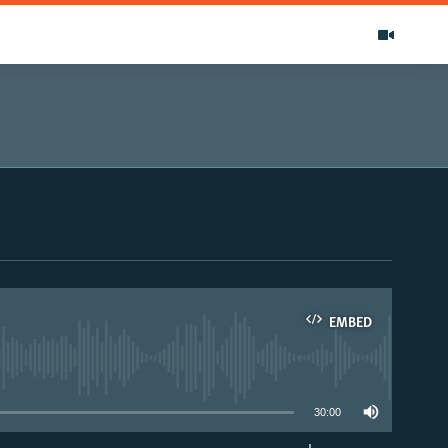
EMBED
able
30:00