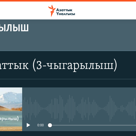
АРЫЛЫШ
аттык (3-чыгарылыш)
No media source currently avail
0:00