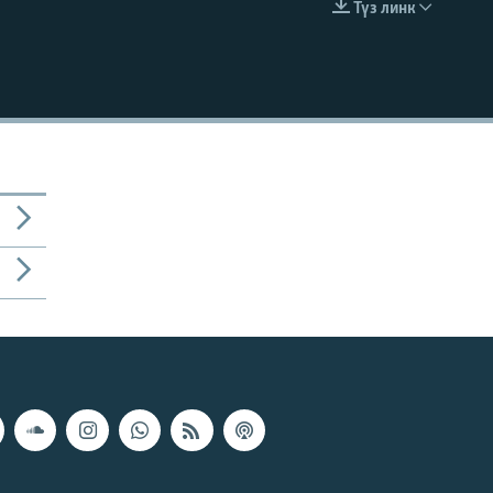
Түз линк
EMBED