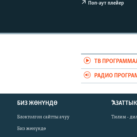
ЭЖЕ-СИҢДИЛЕР
Поп-аут плейер
АЗАТТЫК+
ЫҢГАЙСЫЗ СУРООЛОР
ТВ ПРОГРАММА
РАДИО ПРОГРА
БИЗ ЖӨНҮНДӨ
"АЗАТТЫ
Блоктолгон сайтты ачуу
Тилим - ди
Биз жөнүндө