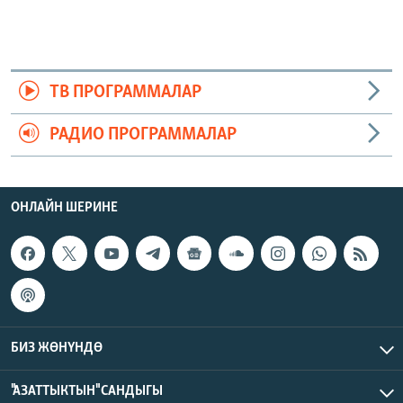
ТВ ПРОГРАММАЛАР
РАДИО ПРОГРАММАЛАР
ОНЛАЙН ШЕРИНЕ
БИЗ ЖӨНҮНДӨ
"АЗАТТЫКТЫН" САНДЫГЫ