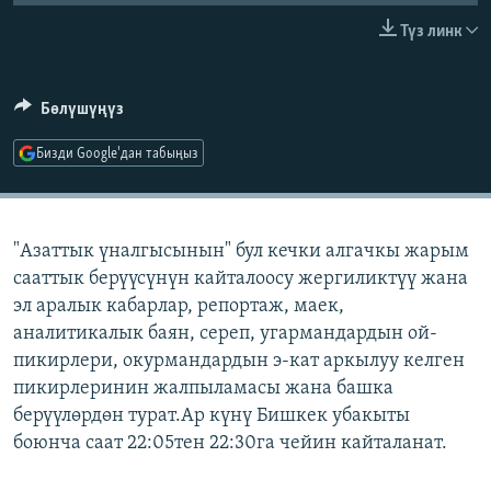
ОНЛАЙН ШЕРИНЕ
ЭЖЕ-СИҢДИЛЕР
Түз линк
АЗАТТЫК+
ЫҢГАЙСЫЗ СУРООЛОР
Бөлүшүңүз
Бизди Google'дан табыңыз
ЭЕ/АРнун бардык сайттары
"Азаттык үналгысынын" бул кечки алгачкы жарым
сааттык берүүсүнүн кайталоосу жергиликтүү жана
эл аралык кабарлар, репортаж, маек,
аналитикалык баян, сереп, угармандардын ой-
пикирлери, окурмандардын э-кат аркылуу келген
пикирлеринин жалпыламасы жана башка
берүүлөрдөн турат.Ар күнү Бишкек убакыты
боюнча саат 22:05тен 22:30га чейин кайталанат.