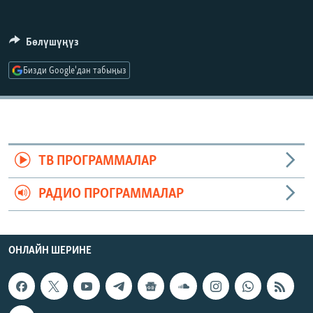
ОНЛАЙН ШЕРИНЕ
ЭЖЕ-СИҢДИЛЕР
АЗАТТЫК+
Бөлүшүңүз
ЫҢГАЙСЫЗ СУРООЛОР
Бизди Google'дан табыңыз
ЭЕ/АРнун бардык сайттары
ТВ ПРОГРАММАЛАР
РАДИО ПРОГРАММАЛАР
ОНЛАЙН ШЕРИНЕ