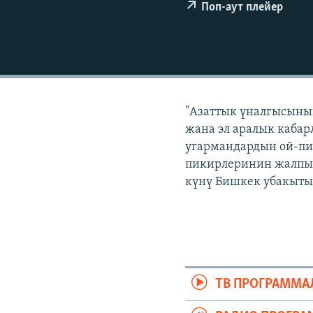
ЭЖЕ-СИҢДИЛЕР
Поп-аут плейер
АЗАТТЫК+
ЫҢГАЙСЫЗ СУРООЛОР
"Азаттык үналгысынын
жана эл аралык кабар
угармандардын ой-пи
пикирлеринин жалпыла
күнү Бишкек убакыты 
ТВ ПРОГРАММА