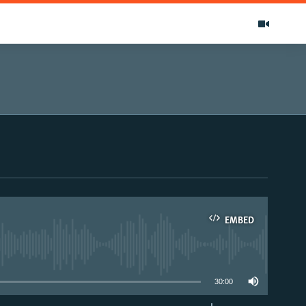
EMBED
able
30:00