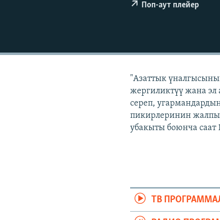
ЭЖЕ-СИҢДИЛЕР
Поп-аут плейер
АЗАТТЫК+
ЫҢГАЙСЫЗ СУРООЛОР
"Азаттык үналгысынын
жергиликтүү жана эл 
сереп, угармандардын
пикирлеринин жалпыл
убакыты боюнча саат 
ТВ ПРОГРАММА