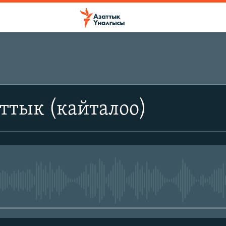
ттык (кайталоо)
No media source currently avail