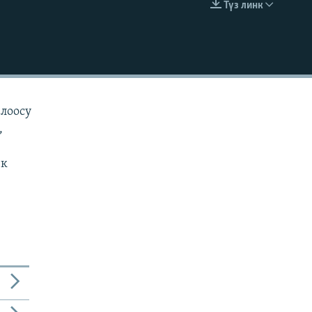
Түз линк
EMBED
алоосу
,
ек