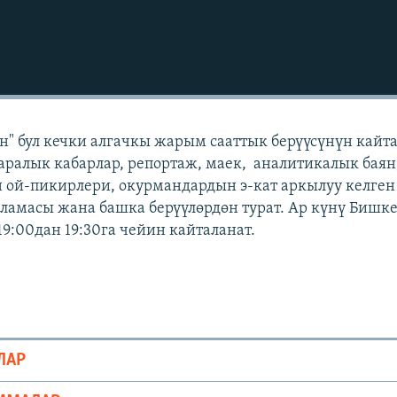
" бул кечки алгачкы жарым сааттык берүүсүнүн кайт
аралык кабарлар, репортаж, маек, аналитикалык баян
 ой-пикирлери, окурмандардын э-кат аркылуу келген
амасы жана башка берүүлөрдөн турат. Ар күнү Бишк
19:00дан 19:30га чейин кайталанат.
ЛАР