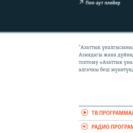
ЭЖЕ-СИҢДИЛЕР
Поп-аут плейер
АЗАТТЫК+
ЫҢГАЙСЫЗ СУРООЛОР
"Азаттык үналгысынын
Азиядагы жана дүйнөд
топтому «Азаттык үна
алгачкы беш мүнөтүнд
ТВ ПРОГРАММА
РАДИО ПРОГРА