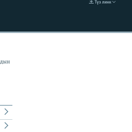
Түз линк
EMBED
рдын