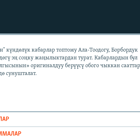
" күндөлүк кабарлар топтому Ала-Тоодогу, Борбордук
өгү эң соңку жаңылыктардан турат. Кабарлардын бул
лгысынын» оригиналдуу берүүсү обого чыккан саатта
ө сунушталат.
ЛАР
ММАЛАР