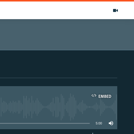
EMBED
able
5:00