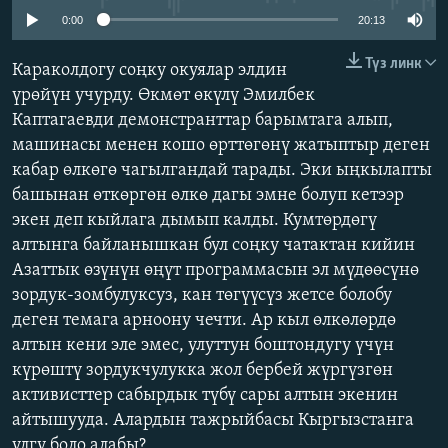
ОНЛАЙН ШЕРИНЕ
ЭЖЕ-СИҢДИЛЕР
0:00
20:13
АЗАТТЫК+
Түз линк
Караколдогу соңку окуялар элдин
ЫҢГАЙСЫЗ СУРООЛОР
үрөйүн учурду. Өкмөт өкүлү Эмилбек
Каптагаевди демонстранттар барымтага алып,
машинасы менен кошо өрттөгөнү жатыптыр деген
ЭЕ/АРнун бардык сайттары
кабар өлкөгө чагылгандай тарады. Эки ыңкылапты
башынан өткөргөн өлкө дагы эмне болуп кетээр
экен деп кыйлага дымып калды. Кумтөрдөгү
алтынга байланышкан бул соңку чатактан кийин
Азаттык өзүнүн өңүт программасын эл мүдөөсүнө
зордук-зомбулуксуз, кан төгүүсүз жетсе болобу
деген темага арноону чечти. Ар кыл өлкөлөрдө
алтын кени эле эмес, улуттун боштондугу үчүн
күрөштү зордукчулукка жол бербей жүргүзгөн
активисттер сабырдык түбү сары алтын экенин
айтышууда. Алардын тажрыйбасы Кыргызстанга
үлгү боло алабы?