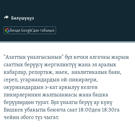
ОНЛАЙН ШЕРИНЕ
ЭЖЕ-СИҢДИЛЕР
АЗАТТЫК+
Бөлүшүңүз
ЫҢГАЙСЫЗ СУРООЛОР
Бизди Google'дан табыңыз
ЭЕ/АРнун бардык сайттары
"Азаттык үналгысынын" бул кечки алгачкы жарым
сааттык берүүсү жергиликтүү жана эл аралык
кабарлар, репортаж, маек, аналитикалык баян,
сереп, угармандардын ой-пикирлери,
окурмандардын э-кат аркылуу келген
пикирлеринин жалпыламасы жана башка
берүүлөрдөн турат. Бул үналгы берүү ар күнү
Бишкек убакыты боюнча саат 18:00ден 18:30га
чейин обого түз чыгат.