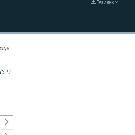
Түз линк
EMBED
ктүү
үү ар