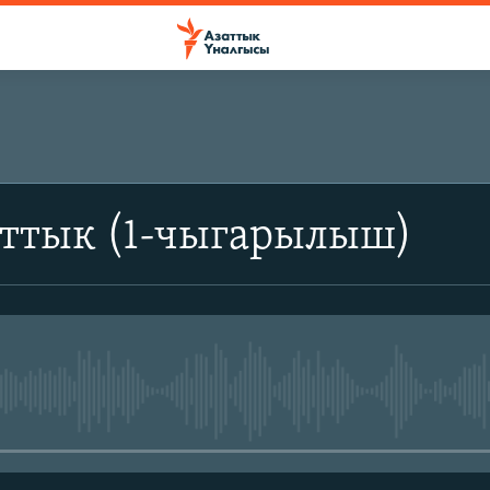
аттык (1-чыгарылыш)
No media source currently avail