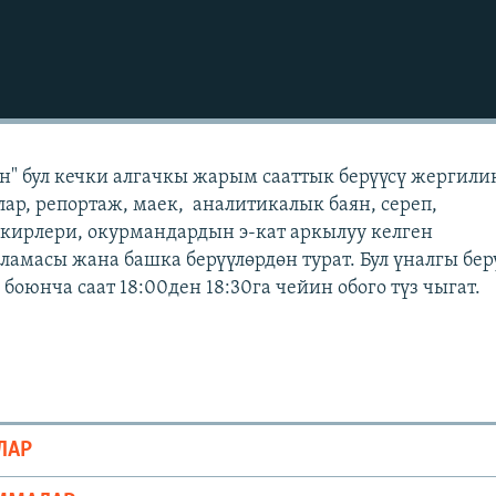
" бул кечки алгачкы жарым сааттык берүүсү жергили
лар, репортаж, маек, аналитикалык баян, сереп,
кирлери, окурмандардын э-кат аркылуу келген
масы жана башка берүүлөрдөн турат. Бул үналгы бер
оюнча саат 18:00ден 18:30га чейин обого түз чыгат.
ЛАР