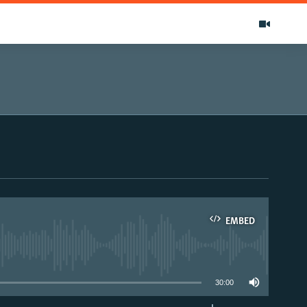
EMBED
able
30:00