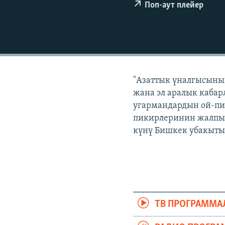
ЭЖЕ-СИҢДИЛЕР
Поп-аут плейер
АЗАТТЫК+
ЫҢГАЙСЫЗ СУРООЛОР
"Азаттык үналгысынын
жана эл аралык кабар
угармандардын ой-пи
пикирлеринин жалпыла
күнү Бишкек убакыты б
ТВ ПРОГРАММА