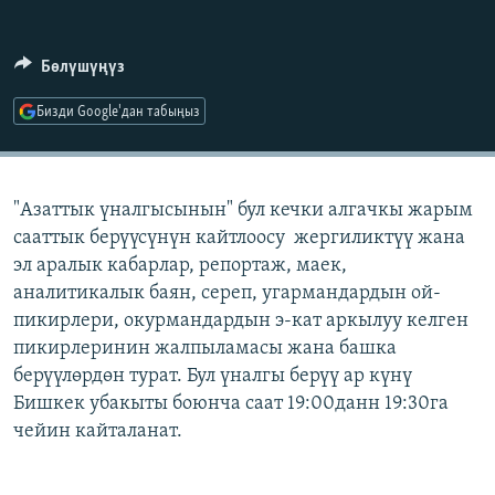
ОНЛАЙН ШЕРИНЕ
ЭЖЕ-СИҢДИЛЕР
АЗАТТЫК+
Бөлүшүңүз
ЫҢГАЙСЫЗ СУРООЛОР
Бизди Google'дан табыңыз
ЭЕ/АРнун бардык сайттары
"Азаттык үналгысынын" бул кечки алгачкы жарым
сааттык берүүсүнүн кайтлоосу жергиликтүү жана
эл аралык кабарлар, репортаж, маек,
аналитикалык баян, сереп, угармандардын ой-
пикирлери, окурмандардын э-кат аркылуу келген
пикирлеринин жалпыламасы жана башка
берүүлөрдөн турат. Бул үналгы берүү ар күнү
Бишкек убакыты боюнча саат 19:00данн 19:30га
чейин кайталанат.