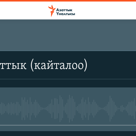
ттык (кайталоо)
No media source currently avail