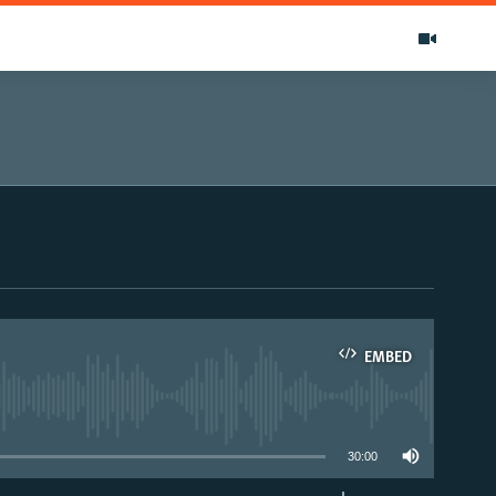
EMBED
able
30:00