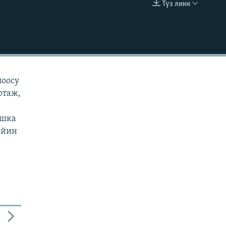
Түз линк
EMBED
лоосу
ртаж,
ашка
ейин