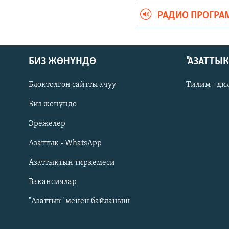
РАДИО ПРОГРА
БИЗ ЖӨНҮНДӨ
"АЗАТТЫ
Блоктолгон сайтты ачуу
Тилим - ди
Биз жөнүндө
Русский
Эрежелер
Азаттык - WhatsApp
ОНЛАЙН ШЕРИНЕ
Азаттыктын тиркемеси
Вакансиялар
"Азаттык" менен байланыш
ЭЕ/АРнун бардык сайттары