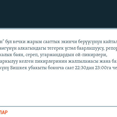
" бул кечки жарым сааттык экинчи берүүсүнүн кайта
мөгүнүн алкагындагы тегерек үстөл баарлашуусу, репо
икалык баян, сереп, угармандардын ой-пикирлери,
 аркылуу келген пикирлеринин жалпыламасы жана б
 күнү Бишкек убакыты боюнча саат 22:30дан 23:00га ч
ЛАР