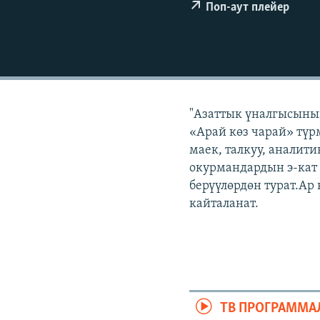
ЭЖЕ-СИҢДИЛЕР
Поп-аут плейер
АЗАТТЫК+
ЫҢГАЙСЫЗ СУРООЛОР
"Азаттык үналгысынын
«Арай көз чарай» түр
маек, талкуу, аналит
окурмандардын э-кат
берүүлөрдөн турат.Ар
кайталанат.
ТВ ПРОГРАММА